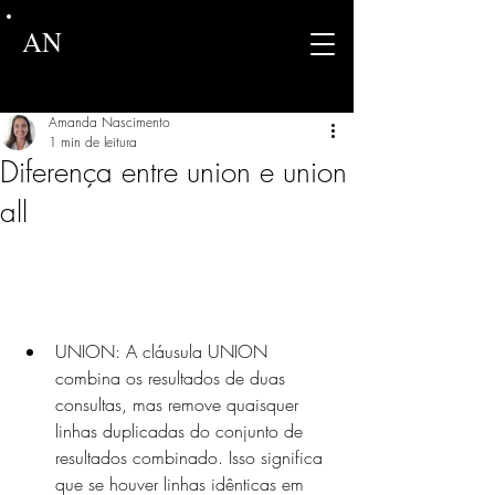
AN
Amanda Nascimento
1 min de leitura
Diferença entre union e union
all
UNION: A cláusula UNION 
combina os resultados de duas 
consultas, mas remove quaisquer 
linhas duplicadas do conjunto de 
resultados combinado. Isso significa 
que se houver linhas idênticas em 