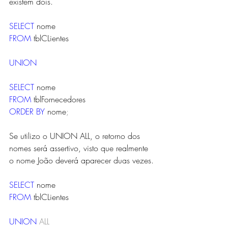
existem dois. 
SELECT
 nome
FROM
 tblCLientes
UNION
SELECT
 nome
FROM
 tblFornecedores
ORDER
BY
 nome
;
Se utilizo o UNION ALL, o retorno dos 
nomes será assertivo, visto que realmente 
o nome João deverá aparecer duas vezes.
SELECT
 nome
FROM
 tblCLientes
UNION
ALL